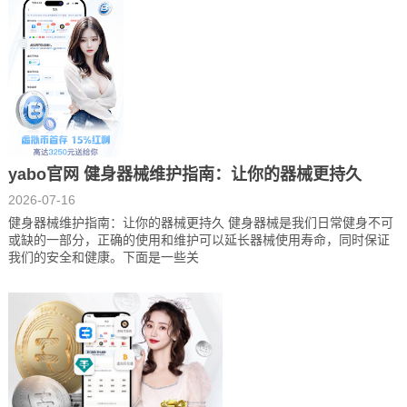
yabo官网 健身器械维护指南：让你的器械更持久
2026-07-16
健身器械维护指南：让你的器械更持久 健身器械是我们日常健身不可
或缺的一部分，正确的使用和维护可以延长器械使用寿命，同时保证
我们的安全和健康。下面是一些关