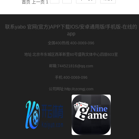
首页
上一页
1
联系yabo 官网(官方)APP下载IOS/安卓通用版/手机版-在线的
app
全国400热线:400-0069-096
地址:北京市东城区西革新里60号盛购文体中心四层603室
邮箱:744521816@qq.com
手机:400-0069-096
公司网址:http://czcmgj.com