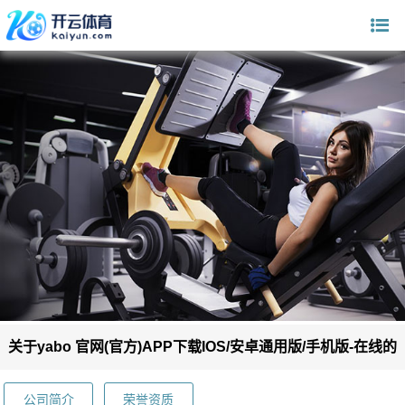
关于yabo 官网(官方)APP下载IOS/安卓通用版/手机版-在线的
app
公司简介
荣誉资质