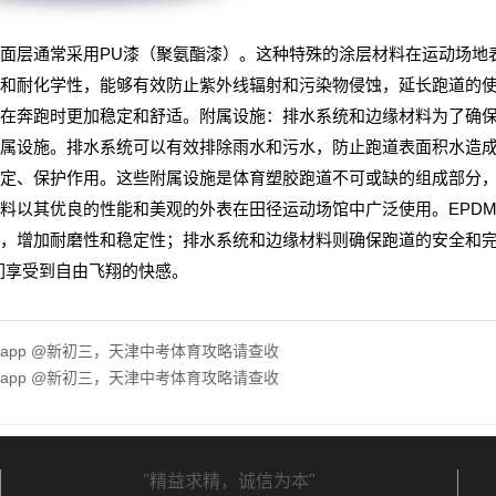
面层通常采用PU漆（聚氨酯漆）。这种特殊的涂层材料在运动场地
和耐化学性，能够有效防止紫外线辐射和污染物侵蚀，延长跑道的使
在奔跑时更加稳定和舒适。附属设施：排水系统和边缘材料为了确
属设施。排水系统可以有效排除雨水和污水，防止跑道表面积水造
定、保护作用。这些附属设施是体育塑胶跑道不可或缺的组成部分
料以其优良的性能和美观的外表在田径运动场馆中广泛使用。EPD
，增加耐磨性和稳定性；排水系统和边缘材料则确保跑道的安全和完
们享受到自由飞翔的快感。
o的app @新初三，天津中考体育攻略请查收
o的app @新初三，天津中考体育攻略请查收
"精益求精，诚信为本"