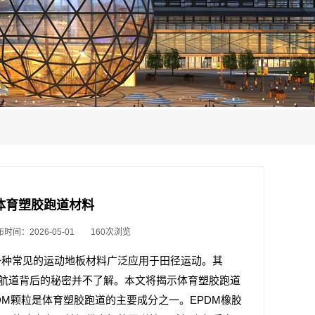
析体育塑胶跑道材料
时间：2026-05-01
160次浏览
一种常见的运动地板材料广泛应用于田径运动。其
色航道背后的秘密并不了解。本文将揭示体育塑胶跑道
DM颗粒是体育塑胶跑道的主要成分之一。EPDM橡胶