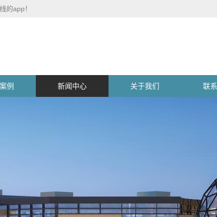
在线的app！
案例
新闻中心
关于我们
联