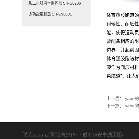
肱二头肌弯举训练器 SH-G6906
多功能攀爬器 SH-G9600S
体育塑胶跑道的
耐候性、耐磨性
能，使得运动员
要配备相应的附
边界，并起到固
体育塑胶跑道材
漆作为面层材料
色航道”，让人
上一篇：
yab
下一篇：
yab
联系yabo 官网(官方)APP下载IOS/安卓通用版/